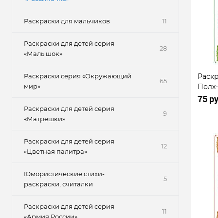
Раскраски для мальчиков
11
Раскраски для детей серия
28
«Малышок»
Раскраски серия «Окружающий
Раскр
65
мир»
Полх
75 р
Раскраски для детей серия
9
«Матрёшки»
Раскраски для детей серия
12
«Цветная палитра»
Ку
клик
Юмористические стихи-
5
раскраски, считалки
В
избр
Раскраски для детей серия
11
«Армия России»