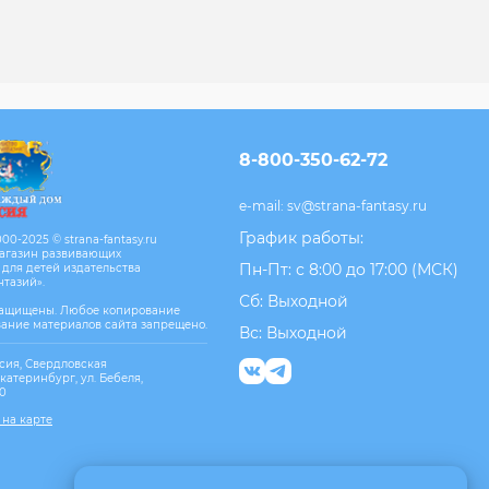
8-800-350-62-72
e-mail:
sv@strana-fantasy.ru
График работы:
00-2025 © strana-fantasy.ru
агазин развивающих
Пн-Пт: с 8:00 до 17:00 (МСК)
 для детей издательства
нтазий».
Сб: Выходной
защищены. Любое копирование
вание материалов сайта запрещено.
Вс: Выходной
сия, Свердловская
Екатеринбург, ул. Бебеля,
10
 на карте