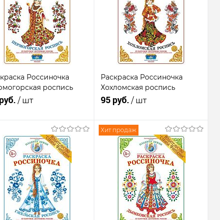
краска Россиночка
Раскраска Россиночка
могорская роспись
Хохломская роспись
 руб.
95 руб.
/ шт
/ шт
Хит продаж
В корзину
В корзину
Купить в 1
К
Купить в 1
К
к
сравнению
клик
сравнению
В
В
В
В
бранное
наличии
избранное
наличии