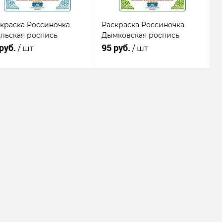
краска Россиночка
Раскраска Россиночка
льская роспись
Дымковская роспись
 руб.
95 руб.
/ шт
/ шт
В корзину
В корзину
Купить в 1
К
Купить в 1
К
к
сравнению
клик
сравнению
В
В
В
В
бранное
наличии
избранное
наличии