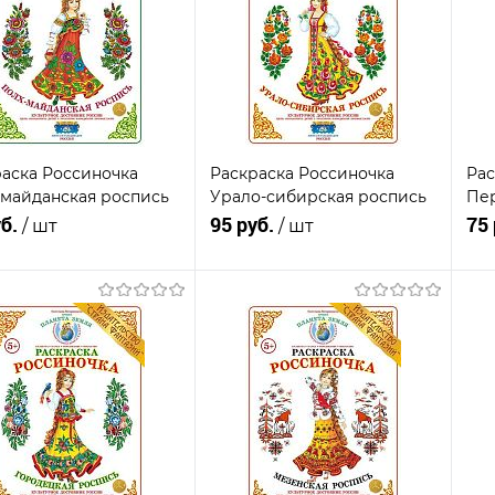
аска Россиночка
Раскраска Россиночка
Рас
-майданская роспись
Урало-сибирская роспись
Пер
уб.
95 руб.
75
/ шт
/ шт
В корзину
В корзину
пить в 1
К
Купить в 1
К
сравнению
клик
сравнению
кли
В
В
В
анное
наличии
избранное
наличии
из