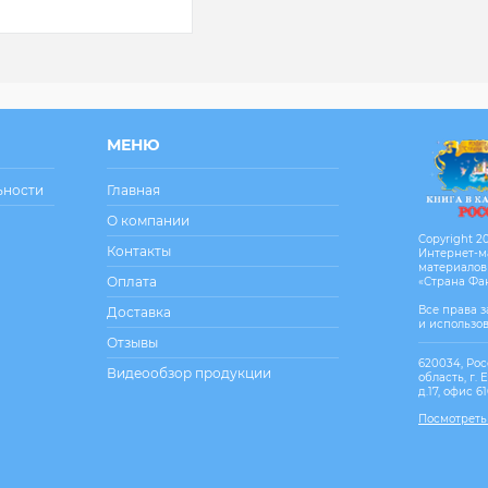
В корзину
пить в 1
К
МЕНЮ
сравнению
В
ьности
Главная
анное
наличии
О компании
Copyright 20
Контакты
Интернет-м
материалов
Оплата
«Страна Фа
Все права 
Доставка
и использо
Отзывы
620034, Рос
Видеообзор продукции
область, г. 
д.17, офис 6
Посмотреть