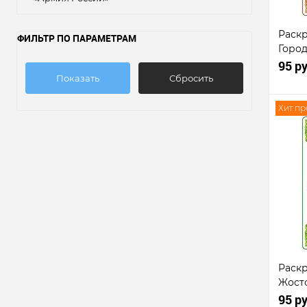
Раскр
ФИЛЬТР ПО ПАРАМЕТРАМ
Горо
95 р
Показать
Сбросить
Хит п
Ку
клик
В
избр
Раскр
Жост
95 р