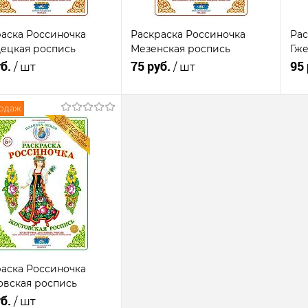
аска Россиночка
Раскраска Россиночка
Рас
децкая роспись
Мезенская роспись
Гже
уб.
75 руб.
95
/ шт
/ шт
родаж
В корзину
В корзину
пить в 1
К
Купить в 1
К
сравнению
клик
сравнению
кли
В
В
В
анное
наличии
избранное
наличии
из
аска Россиночка
овская роспись
уб.
/ шт