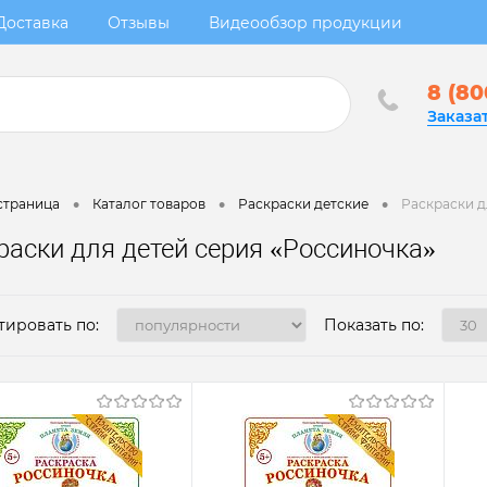
Доставка
Отзывы
Видеообзор продукции
8 (80
Заказа
•
•
•
страница
Каталог товаров
Раскраски детские
Раскраски д
раски для детей серия «Россиночка»
тировать по:
Показать по: