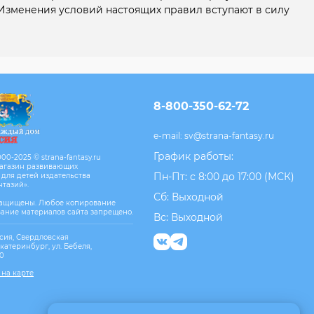
Изменения условий настоящих правил вступают в силу
8-800-350-62-72
e-mail:
sv@strana-fantasy.ru
График работы:
00-2025 © strana-fantasy.ru
агазин развивающих
Пн-Пт: с 8:00 до 17:00 (МСК)
 для детей издательства
нтазий».
Сб: Выходной
защищены. Любое копирование
вание материалов сайта запрещено.
Вс: Выходной
сия, Свердловская
Екатеринбург, ул. Бебеля,
10
 на карте