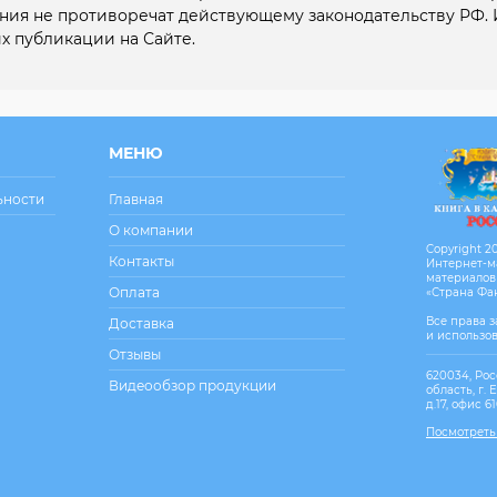
ния не противоречат действующему законодательству РФ. 
х публикации на Сайте.
МЕНЮ
ьности
Главная
О компании
Copyright 20
Контакты
Интернет-м
материалов
Оплата
«Страна Фа
Все права 
Доставка
и использо
Отзывы
620034, Рос
Видеообзор продукции
область, г. 
д.17, офис 6
Посмотреть