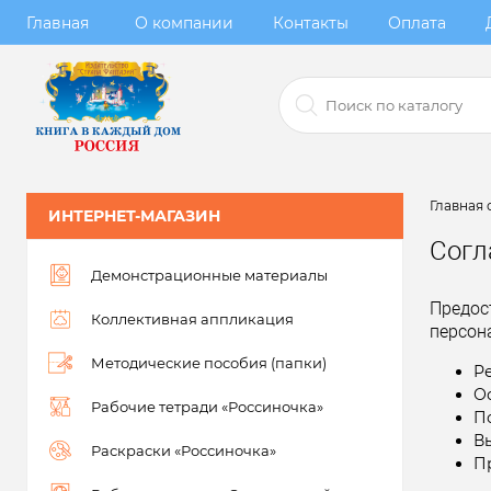
Главная
О компании
Контакты
Оплата
Главная 
ИНТЕРНЕТ-МАГАЗИН
Согл
Демонстрационные материалы
Предос
Коллективная аппликация
персон
Методические пособия (папки)
Р
О
Рабочие тетради «Россиночка»
П
В
Раскраски «Россиночка»
П