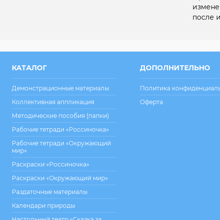
измене
после и
КАТАЛОГ
ДОПОЛНИТЕЛЬНО
Демонстрационные материалы
Политика конфиденциал
Коллективная аппликация
Оферта
Методические пособия (папки)
Рабочие тетради «Россиночка»
Рабочие тетради «Окружающий
мир»
Раскраски «Россиночка»
Раскраски «Окружающий мир»
Раздаточные материалы
Календари природы
Настольный театр «Сказка за