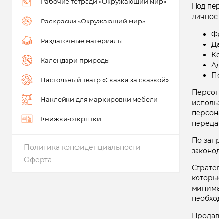
Рабочие тетради «Окружающий мир»
Под пе
личност
Раскраски «Окружающий мир»
Ф
Раздаточные материалы
Д
К
Календари природы
А
П
Настольный театр «Сказка за сказкой»
Персон
Наклейки для маркировки мебели
исполь
персон
Книжки-открытки
переда
По зап
Политика конфиденциальности
законо
Оферта
Страте
которы
минима
необхо
Продав