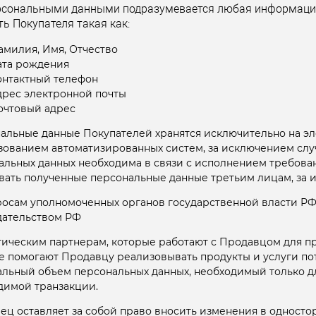
рсональными данными подразумевается любая информация
ь Покупателя такая как:
амилия, Имя, Отчество
ата рождения
онтактный телефон
дрес электронной почты
очтовый адрес
альные данные Покупателей хранятся исключительно на эл
зованием автоматизированных систем, за исключением слу
альных данных необходима в связи с исполнением требован
вать полученные персональные данные третьим лицам, за 
росам уполномоченных органов государственной власти РФ 
дательством РФ
гическим партнерам, которые работают с Продавцом для пре
е помогают Продавцу реализовывать продукты и услуги п
льный объем персональных данных, необходимый только д
димой транзакции.
ец оставляет за собой право вносить изменения в односто