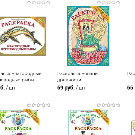
Подписаться
Подписаться
пить в 1
К
Купить в 1
К
сравнению
клик
сравнению
кли
В
анное
Недоступно
избранное
Недоступно
из
раска Благородные
Раскраска Богини
Рас
новодные рыбы
древности
уб.
69 руб.
65
/ шт
/ шт
Подписаться
Подписаться
пить в 1
К
Купить в 1
К
сравнению
клик
сравнению
кли