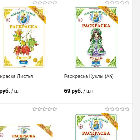
Подписаться
Подписаться
Купить в 1
К
Купить в 1
К
к
сравнению
клик
сравнению
В
В
бранное
Недоступно
избранное
Недоступно
краска Листья
Раскраска Куклы (А4)
 руб.
69 руб.
/ шт
/ шт
Подписаться
Подписаться
Купить в 1
К
Купить в 1
К
к
сравнению
клик
сравнению