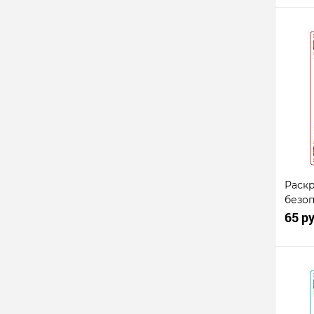
Ку
клик
В
избр
Раск
безоп
65 р
Ку