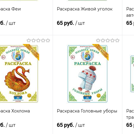
раска Феи
Раскраска Живой уголок
Рас
авт
уб.
65 руб.
65
/ шт
/ шт
Подписаться
Подписаться
пить в 1
К
Купить в 1
К
сравнению
клик
сравнению
кли
В
анное
Недоступно
избранное
Недоступно
из
аска Хохлома
Раскраска Головные уборы
Рас
тра
уб.
65 руб.
65
/ шт
/ шт