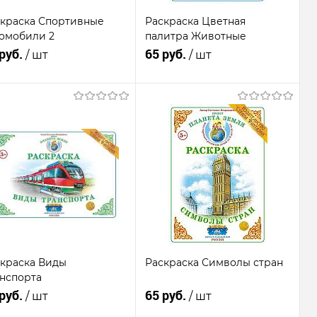
краска Спортивные
Раскраска Цветная
омобили 2
палитра Животные
 руб.
65 руб.
/ шт
/ шт
Подписаться
Подписаться
Купить в 1
К
Купить в 1
К
к
сравнению
клик
сравнению
В
В
бранное
Недоступно
избранное
Недоступно
краска Виды
Раскраска Символы стран
нспорта
 руб.
65 руб.
/ шт
/ шт