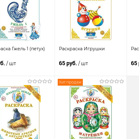
сравнению
клик
сравнению
кли
В
анное
Недоступно
избранное
Недоступно
из
аска Гжель 1 (петух)
Раскраска Игрушки
Рас
уб.
65 руб.
65
/ шт
/ шт
Хит продаж
Подписаться
Подписаться
пить в 1
К
Купить в 1
К
сравнению
клик
сравнению
кли
В
анное
Недоступно
избранное
Недоступно
из