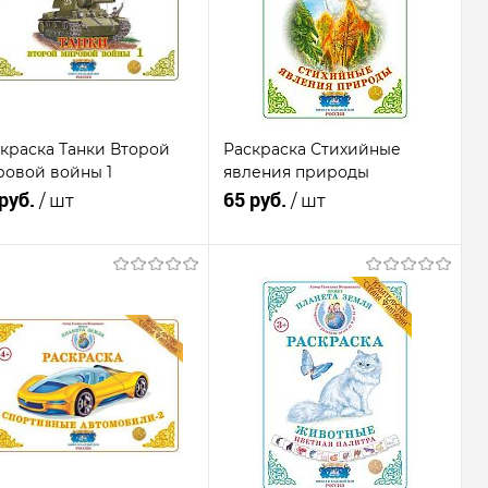
В
В
бранное
Недоступно
избранное
Недоступно
краска Танки Второй
Раскраска Стихийные
овой войны 1
явления природы
 руб.
65 руб.
/ шт
/ шт
Подписаться
Подписаться
Купить в 1
К
Купить в 1
К
к
сравнению
клик
сравнению
В
В
бранное
Недоступно
избранное
Недоступно