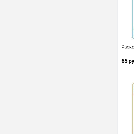
клик
В
избр
Раскр
65 р
Ку
клик
В
избр