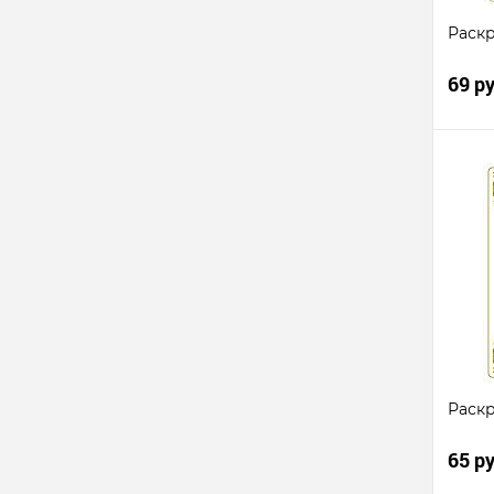
Раск
69 р
Ку
клик
В
избр
Раскр
65 р