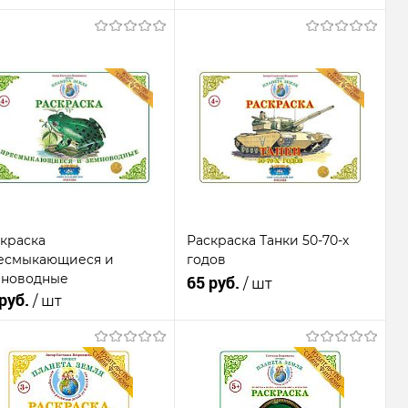
Подписаться
Подписаться
Купить в 1
К
Купить в 1
К
к
сравнению
клик
сравнению
В
В
бранное
Недоступно
избранное
Недоступно
краска
Раскраска Танки 50-70-х
есмыкающиеся и
годов
мноводные
65 руб.
/ шт
 руб.
/ шт
Подписаться
Подписаться
Купить в 1
К