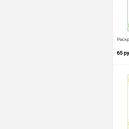
В
избр
Раск
65 р
Ку
клик
В
избр