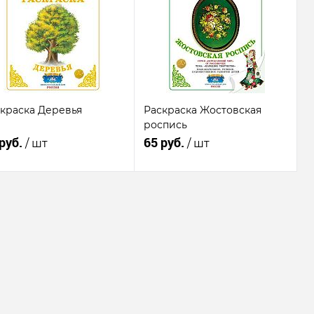
Купить в 1
К
клик
сравнению
к
сравнению
В
В
избранное
Недоступно
бранное
Недоступно
краска Деревья
Раскраска Жостовская
роспись
 руб.
65 руб.
/ шт
/ шт
Подписаться
Подписаться
Купить в 1
К
Купить в 1
К
к
сравнению
клик
сравнению
В
В
бранное
Недоступно
избранное
Недоступно