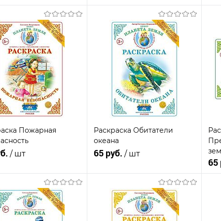
Подписаться
Подписаться
пить в 1
К
Купить в 1
К
сравнению
клик
сравнению
кли
В
анное
Недоступно
избранное
Недоступно
из
раска Пожарная
Раскраска Обитатели
Рас
асность
океана
Пр
зе
уб.
65 руб.
/ шт
/ шт
65
Подписаться
Подписаться
пить в 1
К
Купить в 1
К