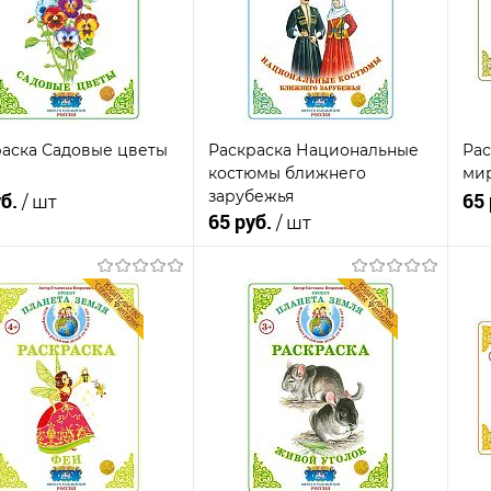
В
анное
Недоступно
избранное
Недоступно
из
раска Садовые цветы
Раскраска Национальные
Рас
костюмы ближнего
мир
зарубежья
уб.
65
/ шт
65 руб.
/ шт
Подписаться
Подписаться
пить в 1
К
Купить в 1
К
сравнению
кли
клик
сравнению
В
анное
Недоступно
из
избранное
Недоступно