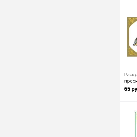
Ку
клик
В
избр
Раск
прес
65 р
Ку
клик