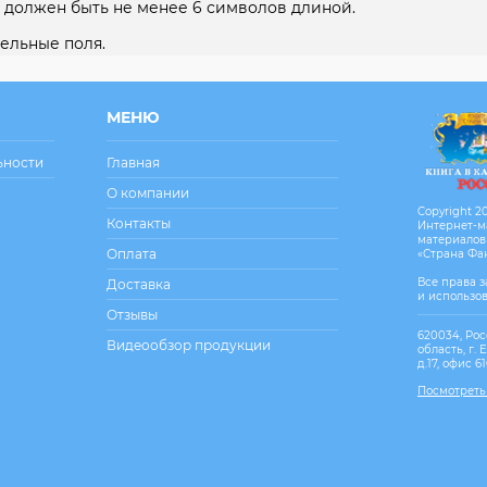
 должен быть не менее 6 символов длиной.
ельные поля.
МЕНЮ
ьности
Главная
О компании
Copyright 20
Контакты
Интернет-м
материалов
Оплата
«Страна Фа
Все права 
Доставка
и использо
Отзывы
620034, Рос
Видеообзор продукции
область, г. 
д.17, офис 6
Посмотреть