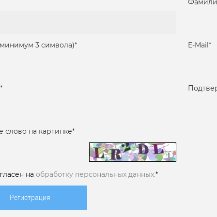
Фамили
(минимум 3 символа)
*
E-Mail
*
*
Подтве
е слово на картинке
*
огласен на
обработку персональных данных.
*