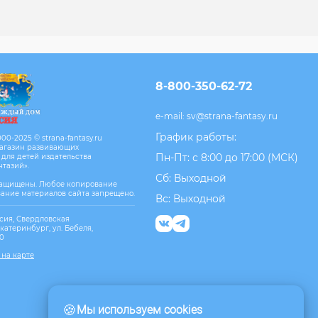
8-800-350-62-72
e-mail:
sv@strana-fantasy.ru
График работы:
00-2025 © strana-fantasy.ru
агазин развивающих
Пн-Пт: с 8:00 до 17:00 (МСК)
 для детей издательства
нтазий».
Сб: Выходной
защищены. Любое копирование
вание материалов сайта запрещено.
Вс: Выходной
сия, Свердловская
Екатеринбург, ул. Бебеля,
10
 на карте
🍪
Мы используем cookies