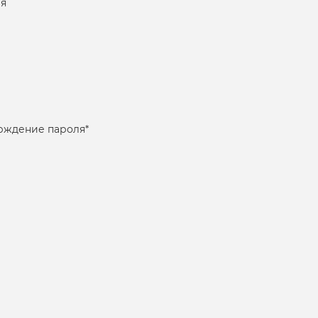
я
рждение пароля
*