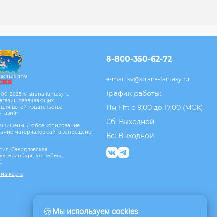
8-800-350-62-72
e-mail:
sv@strana-fantasy.ru
График работы:
00-2025 © strana-fantasy.ru
агазин развивающих
Пн-Пт: с 8:00 до 17:00 (МСК)
 для детей издательства
нтазий».
Сб: Выходной
защищены. Любое копирование
вание материалов сайта запрещено.
Вс: Выходной
сия, Свердловская
Екатеринбург, ул. Бебеля,
10
 на карте
🍪
Мы используем cookies