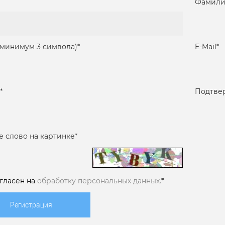
Фамили
(минимум 3 символа)
*
E-Mail
*
*
Подтве
е слово на картинке
*
огласен на
обработку персональных данных.
*