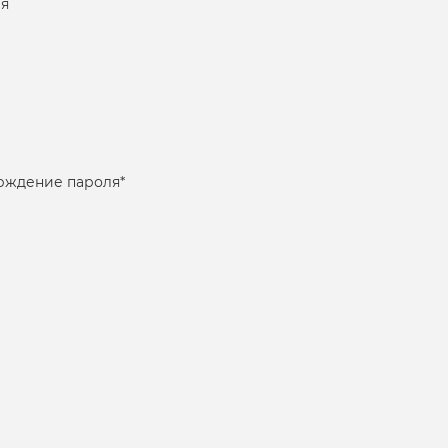
я
рждение пароля
*