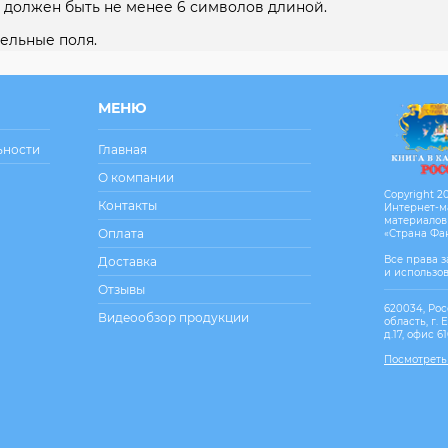
 должен быть не менее 6 символов длиной.
ельные поля.
МЕНЮ
ьности
Главная
О компании
Copyright 20
Контакты
Интернет-м
материалов
Оплата
«Страна Фа
Все права 
Доставка
и использо
Отзывы
620034, Рос
Видеообзор продукции
область, г. 
д.17, офис 6
Посмотреть