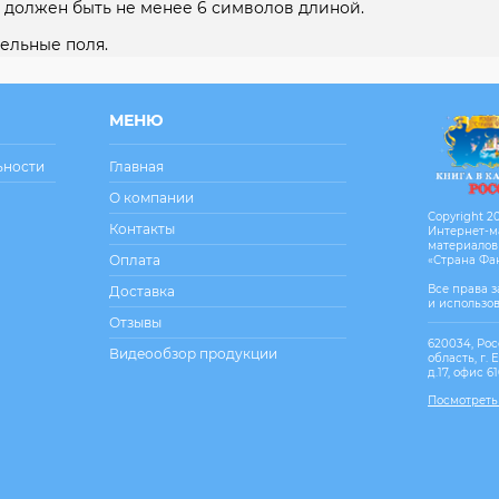
 должен быть не менее 6 символов длиной.
ельные поля.
МЕНЮ
ьности
Главная
О компании
Copyright 20
Контакты
Интернет-м
материалов
Оплата
«Страна Фа
Все права 
Доставка
и использо
Отзывы
620034, Рос
Видеообзор продукции
область, г. 
д.17, офис 6
Посмотреть