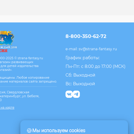
8-800-350-62-72
e-mail:
sv@strana-fantasy.ru
График работы:
00-2025 © strana-fantasy.ru
агазин развивающих
Пн-Пт: с 8:00 до 17:00 (МСК)
 для детей издательства
нтазий».
Сб: Выходной
защищены. Любое копирование
вание материалов сайта запрещено.
Вс: Выходной
сия, Свердловская
Екатеринбург, ул. Бебеля,
10
 на карте
🍪
Мы используем cookies