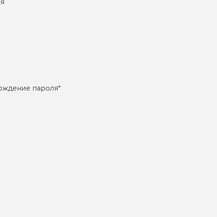
я
рждение пароля
*