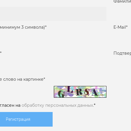
Фамили
(минимум 3 символа)
*
E-Mail
*
*
Подтве
е слово на картинке
*
огласен на
обработку персональных данных.
*