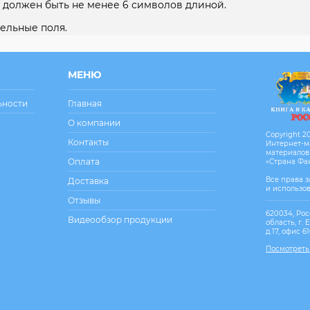
 должен быть не менее 6 символов длиной.
ельные поля.
МЕНЮ
ьности
Главная
О компании
Copyright 20
Контакты
Интернет-м
материалов
Оплата
«Страна Фа
Все права 
Доставка
и использо
Отзывы
620034, Рос
Видеообзор продукции
область, г. 
д.17, офис 6
Посмотреть