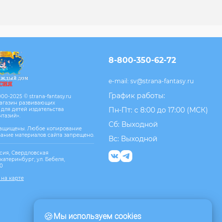
8-800-350-62-72
e-mail:
sv@strana-fantasy.ru
График работы:
00-2025 © strana-fantasy.ru
агазин развивающих
Пн-Пт: с 8:00 до 17:00 (МСК)
 для детей издательства
нтазий».
Сб: Выходной
защищены. Любое копирование
вание материалов сайта запрещено.
Вс: Выходной
сия, Свердловская
Екатеринбург, ул. Бебеля,
10
 на карте
🍪
Мы используем cookies