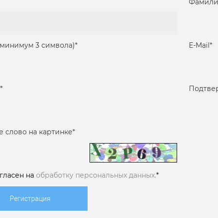
Фамили
(минимум 3 символа)
*
E-Mail
*
*
Подтве
е слово на картинке
*
огласен на
обработку персональных данных.
*