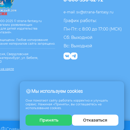
e-mail:
sv@strana-fantasy.ru
График работы:
00-2025 © strana-fantasy.ru
агазин развивающих
Пн-Пт: с 8:00 до 17:00 (МСК)
 для детей издательства
нтазий».
Сб: Выходной
защищены. Любое копирование
вание материалов сайта запрещено.
Вс: Выходной
сия, Свердловская
Екатеринбург, ул. Бебеля,
10
 на карте
🍪
Мы используем cookies
Они помогают сайту работать корректно и улучшать
сервис. Нажимая «Принять», вы соглашаетесь на
использование cookies.
Принять
Отказаться
Сравнение
Избранное
Корзина
0
0
0