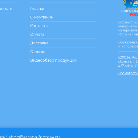
ьности
Главная
О компании
Copyright 20
Контакты
Интернет-м
материалов
Оплата
«Страна Фа
Все права 
Доставка
и использо
Отзывы
620034, Рос
Видеообзор продукции
область, г. 
д.17, офис 6
Посмотреть
ishop@strana-fantasy.ru
мск.)