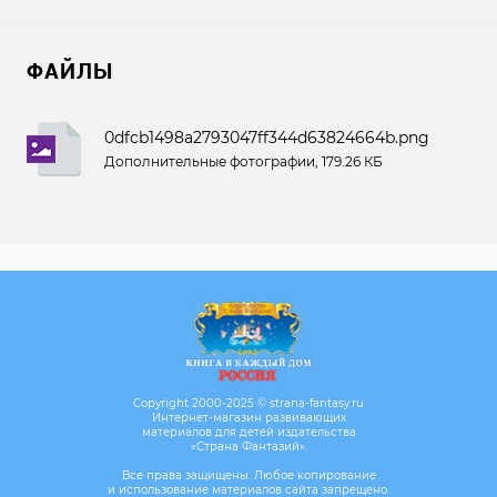
ФАЙЛЫ
0dfcb1498a2793047ff344d63824664b.png
Дополнительные фотографии, 179.26 КБ
Copyright 2000-2025 © strana-fantasy.ru
Интернет-магазин развивающих
материалов для детей издательства
«Страна Фантазий».
Все права защищены. Любое копирование
и использование материалов сайта запрещено.