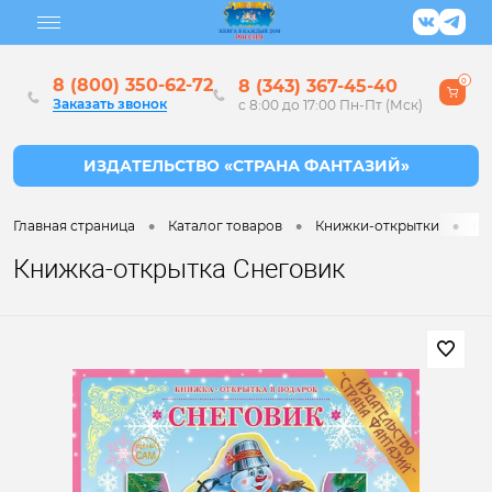
8 (800) 350-62-72
8 (343) 367-45-40
0
Заказать звонок
с 8:00 до 17:00 Пн-Пт (Мск)
•
•
•
Главная страница
Каталог товаров
Книжки-открытки
Кн
Книжка-открытка Снеговик