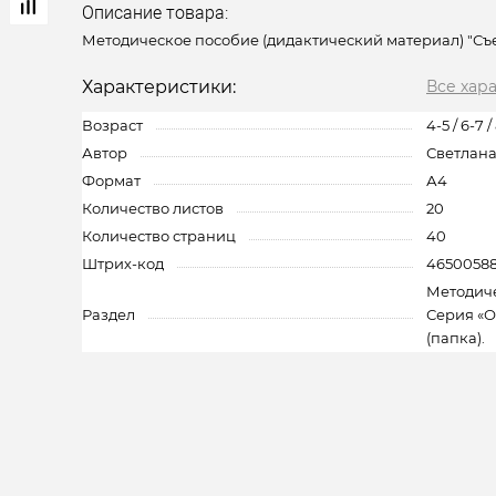
Описание товара:
Методическое пособие (дидактический материал) "С
Характеристики:
Все хар
Возраст
4-5 / 6-7 /
Автор
Светлан
Формат
А4
Количество листов
20
Количество страниц
40
Штрих-код
46500588
Методиче
Раздел
Серия «
(папка).