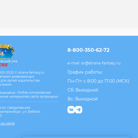
8-800-350-62-72
e-mail:
sv@strana-fantasy.ru
График работы:
00-2025 © strana-fantasy.ru
агазин развивающих
Пн-Пт: с 8:00 до 17:00 (МСК)
 для детей издательства
нтазий».
Сб: Выходной
защищены. Любое копирование
вание материалов сайта запрещено.
Вс: Выходной
сия, Свердловская
Екатеринбург, ул. Бебеля,
10
 на карте