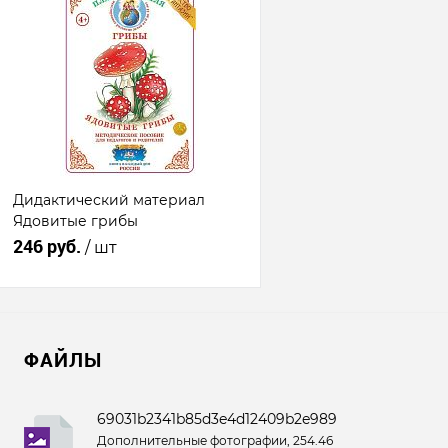
Дидактический материал
Ядовитые грибы
246 руб.
/ шт
Подписаться
ФАЙЛЫ
Купить в 1
К
клик
сравнению
69031b2341b85d3e4d12409b2e98959e.png
В избранное
Дополнительные фотографии, 254.46
Недоступно