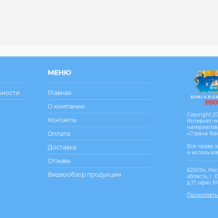
МЕНЮ
ьности
Главная
О компании
Copyright 20
Контакты
Интернет-м
материалов
Оплата
«Страна Фа
Все права 
Доставка
и использо
Отзывы
620034, Рос
Видеообзор продукции
область, г. 
д.17, офис 6
Посмотреть