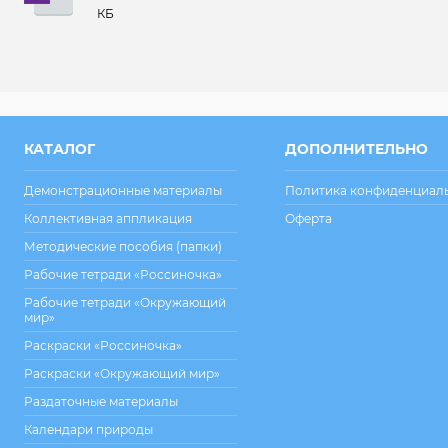
КБ
КАТАЛОГ
ДОПОЛНИТЕЛЬНО
Демонстрационные материалы
Политика конфиденциал
Коллективная аппликация
Оферта
Методические пособия (папки)
Рабочие тетради «Россиночка»
Рабочие тетради «Окружающий
мир»
Раскраски «Россиночка»
Раскраски «Окружающий мир»
Раздаточные материалы
Календари природы