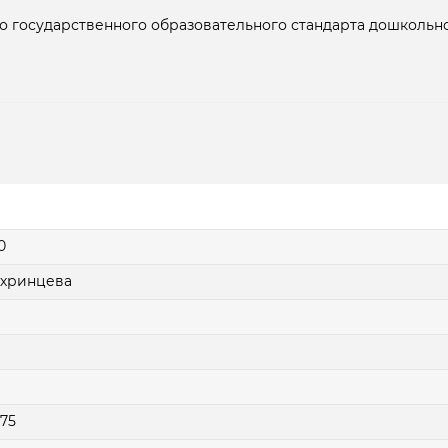
 государственного образовательного стандарта дошкольно
0
охринцева
75