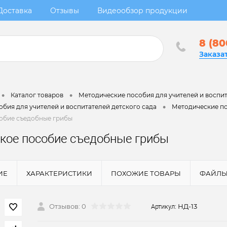
Доставка
Отзывы
Видеообзор продукции
8 (80
Заказа
•
•
Каталог товаров
Методические пособия для учителей и воспит
•
бия для учителей и воспитателей детского сада
Методические по
обие съедобные грибы
кое пособие съедобные грибы
ИЕ
ХАРАКТЕРИСТИКИ
ПОХОЖИЕ ТОВАРЫ
ФАЙЛ
Отзывов: 0
НД-13
Артикул: