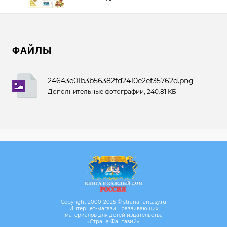
ФАЙЛЫ
24643e01b3b56382fd2410e2ef35762d.png
Дополнительные фотографии, 240.81 КБ
Copyright 2000-2025 © strana-fantasy.ru
Интернет-магазин развивающих
материалов для детей издательства
«Страна Фантазий».