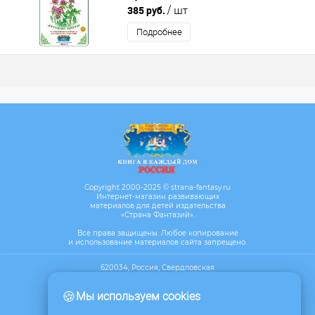
385 руб.
/ шт
Подробнее
Copyright 2000-2025 © strana-fantasy.ru
Интернет-магазин развивающих
материалов для детей издательства
«Страна Фантазий».
Все права защищены. Любое копирование
и использование материалов сайта запрещено.
620034, Россия, Свердловская
область, г. Екатеринбург, ул. Бебеля,
д.17, офис 610
🍪
Мы используем cookies
Посмотреть на карте