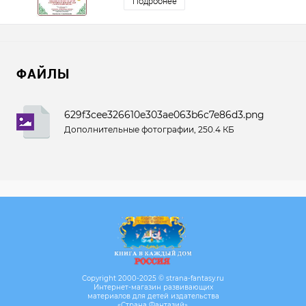
Подробнее
ФАЙЛЫ
629f3cee326610e303ae063b6c7e86d3.png
Дополнительные фотографии, 250.4 КБ
Copyright 2000-2025 © strana-fantasy.ru
Интернет-магазин развивающих
материалов для детей издательства
«Страна Фантазий».