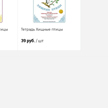
тицы
Тетрадь Хищные птицы
39 руб.
/ шт
В корзину
Купить в 1
К
нению
клик
сравнению
наличии
В избранное
В наличии