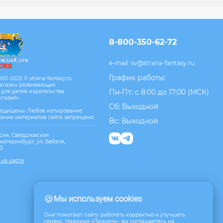
8-800-350-62-72
e-mail:
sv@strana-fantasy.ru
График работы:
00-2025 © strana-fantasy.ru
агазин развивающих
Пн-Пт: с 8:00 до 17:00 (МСК)
 для детей издательства
нтазий».
Сб: Выходной
защищены. Любое копирование
вание материалов сайта запрещено.
Вс: Выходной
сия, Свердловская
Екатеринбург, ул. Бебеля,
10
 на карте
🍪
Мы используем cookies
Они помогают сайту работать корректно и улучшать
сервис. Нажимая «Принять», вы соглашаетесь на