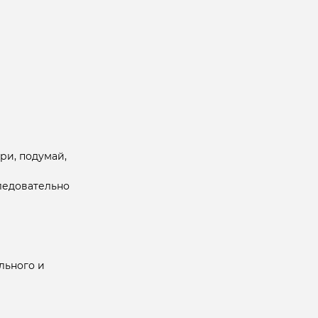
ри, подумай,
следовательно
льного и