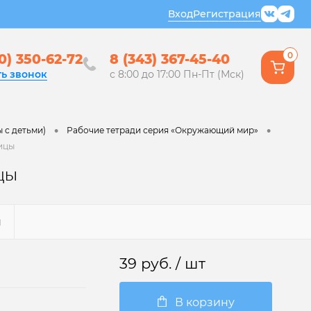
Вход
Регистрация
0
0) 350-62-72
8 (343) 367-45-40
ть звонок
с 8:00 до 17:00 Пн-Пт (Мск)
•
•
 с детьми)
Рабочие тетради серия «Окружающий мир»
тицы
ицы
Ы
39 руб.
/ шт
В корзину