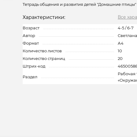
Тетрадь общения и развития детей "Домашние птицы"
Характеристики:
Все хар
Возраст
4-5 / 6-7
Автор
Светлан
Формат
А4
Количество листов
10
Количество страниц
20
Штрих-код
46500588
Рабочая 
Раздел
«Окружа