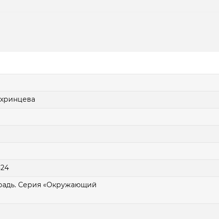
охринцева
824
традь. Серия «Окружающий