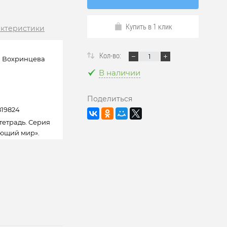
Купить в 1 клик
актеристики
Кол-во:
а Вохринцева
В наличии
Поделиться
19824
тетрадь. Серия
ющий мир».