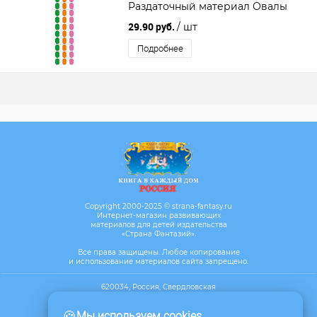
Раздаточный материал Овалы
29.90 руб.
/ шт
Подробнее
Copyright 2000-2025 © strana-fantasy.ru
Интернет-магазин развивающих
материалов для детей издательства
«Страна Фантазий».
Все права защищены. Любое копирование
и использование материалов сайта запрещено.
620034, Россия, Свердловская
область, г. Екатеринбург, ул. Бебеля,
д.17, офис 610
🍪
Мы используем cookies