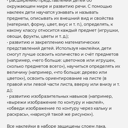
• расширению представлений детей об
окружающем мире и развитию речи. С помощью
наклеек дети научатся узнавать и называть
предметы, описывать их внешний вид и свойства
(материал, форму, цвет, вкус и т. п.), определять, к
какому классу относится каждый предмет (игрушки,
овощи, фрукты, цветы и т. д.);
• развитию и закреплению математических
представлений детей. Используя наклейки, дети
смогут лучше освоить количество и счёт предметов
(например, «чего больше: цветочков или игрушек,
сколько предметов всего»), научиться определять их
величину (например, «что больше: дерево или
цветок»), освоить ориентирование на листе (в
правой или левой части листа, вверху или внизу и т.
д.);
• развитию изобразительных навыков (например,
«вырежи изображение по контуру и наклей»,
«обведи изображение по контуру через кальку и
раскрась», «нарисуй такой же рисунок»).
Все наклейки в наборе защищены слоем лака,