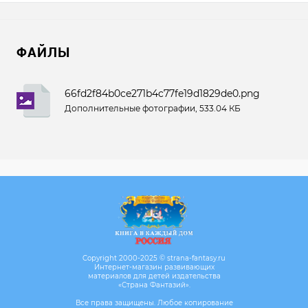
ФАЙЛЫ
66fd2f84b0ce271b4c77fe19d1829de0.png
Дополнительные фотографии, 533.04 КБ
Copyright 2000-2025 © strana-fantasy.ru
Интернет-магазин развивающих
материалов для детей издательства
«Страна Фантазий».
Все права защищены. Любое копирование