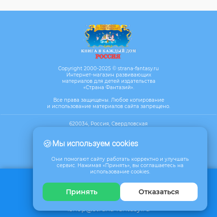
Copyright 2000-2025 © strana-fantasy.ru
Интернет-магазин развивающих
материалов для детей издательства
«Страна Фантазий».
Все права защищены. Любое копирование
и использование материалов сайта запрещено.
620034, Россия, Свердловская
область, г. Екатеринбург, ул. Бебеля,
д.17, офис 610
🍪
Мы используем cookies
Посмотреть на карте
Они помогают сайту работать корректно и улучшать
сервис. Нажимая «Принять», вы соглашаетесь на
использование cookies.
Обратная связь
Принять
Отказаться
8 (800) 350 62 72
+7 (343) 367-45-40
Пн.Пт.: с 8:00 до 17:00 (мск.)
ishop@strana-fantasy.ru