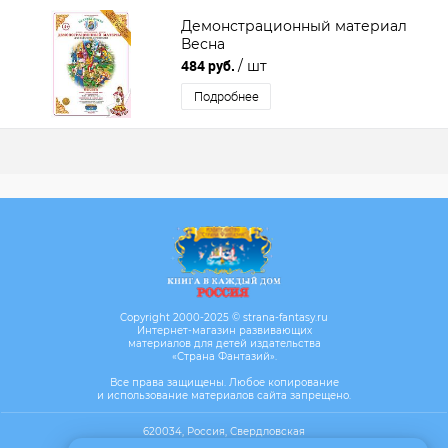
Демонстрационный материал
Весна
484 руб.
/ шт
Подробнее
Copyright 2000-2025 © strana-fantasy.ru
Интернет-магазин развивающих
материалов для детей издательства
«Страна Фантазий».
Все права защищены. Любое копирование
и использование материалов сайта запрещено.
620034, Россия, Свердловская
область, г. Екатеринбург, ул. Бебеля,