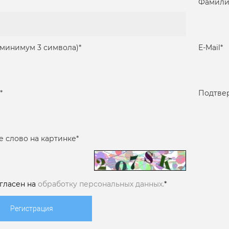
Фамили
(минимум 3 символа)
*
E-Mail
*
*
Подтве
е слово на картинке
*
огласен на
обработку персональных данных.
*