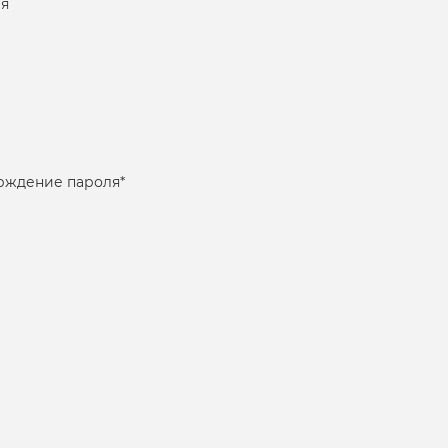
я
рждение пароля
*