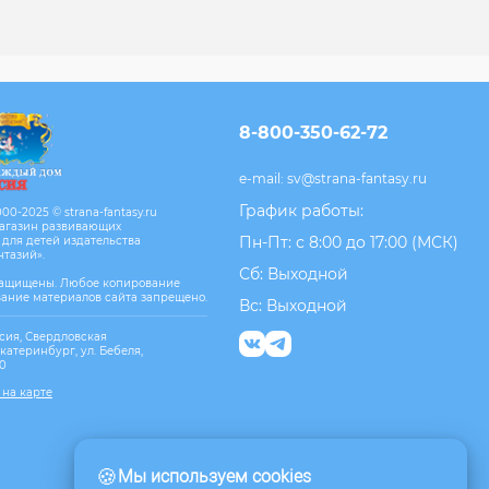
8-800-350-62-72
e-mail:
sv@strana-fantasy.ru
График работы:
00-2025 © strana-fantasy.ru
агазин развивающих
Пн-Пт: с 8:00 до 17:00 (МСК)
 для детей издательства
нтазий».
Сб: Выходной
защищены. Любое копирование
вание материалов сайта запрещено.
Вс: Выходной
сия, Свердловская
Екатеринбург, ул. Бебеля,
10
 на карте
🍪
Мы используем cookies