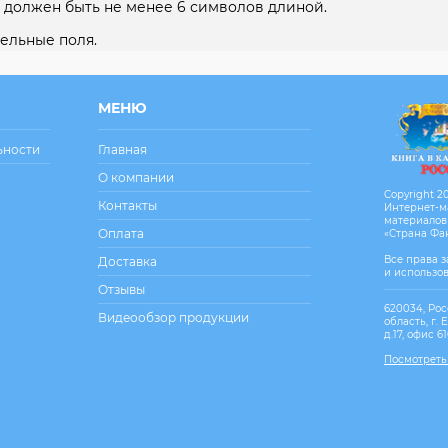
 должен быть не менее 6 символов длиной.
ельные поля.
МЕНЮ
ьности
Главная
О компании
Copyright 20
Контакты
Интернет-м
материалов
Оплата
«Страна Фа
Все права 
Доставка
и использо
Отзывы
620034, Рос
Видеообзор продукции
область, г. 
д.17, офис 6
Посмотреть