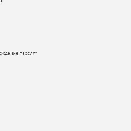
я
рждение пароля
*