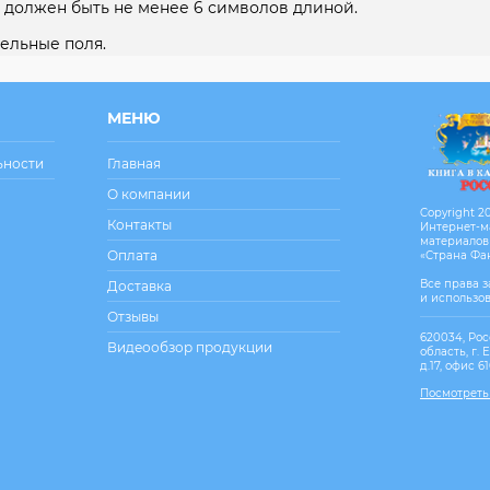
 должен быть не менее 6 символов длиной.
ельные поля.
МЕНЮ
ьности
Главная
О компании
Copyright 20
Контакты
Интернет-м
материалов
Оплата
«Страна Фа
Все права 
Доставка
и использо
Отзывы
620034, Рос
Видеообзор продукции
область, г. 
д.17, офис 6
Посмотреть