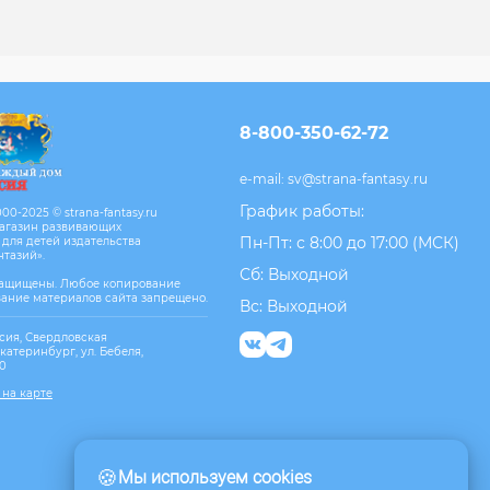
8-800-350-62-72
e-mail:
sv@strana-fantasy.ru
График работы:
00-2025 © strana-fantasy.ru
агазин развивающих
Пн-Пт: с 8:00 до 17:00 (МСК)
 для детей издательства
нтазий».
Сб: Выходной
защищены. Любое копирование
вание материалов сайта запрещено.
Вс: Выходной
сия, Свердловская
Екатеринбург, ул. Бебеля,
10
 на карте
🍪
Мы используем cookies