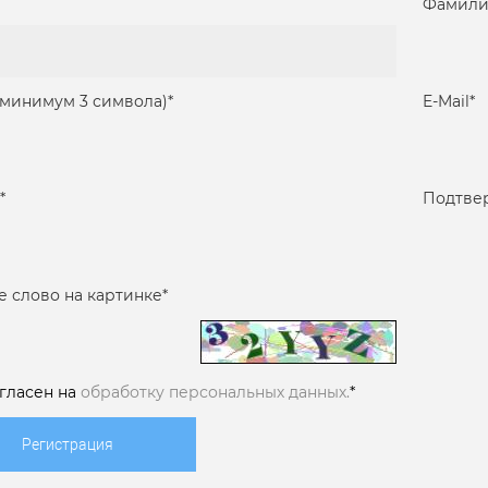
Фамили
(минимум 3 символа)
*
E-Mail
*
*
Подтве
е слово на картинке
*
огласен на
обработку персональных данных.
*