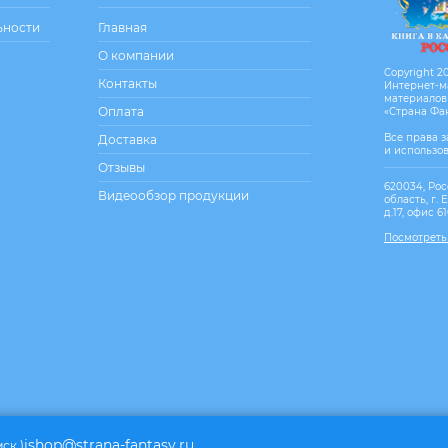
ьности
Главная
О компании
Copyright 20
Контакты
Интернет-м
материалов
Оплата
«Страна Фа
Все права 
Доставка
и использо
Отзывы
620034, Рос
Видеообзор продукции
область, г. 
д.17, офис 6
Посмотреть
ishop@strana-fantasy.ru
мск.)