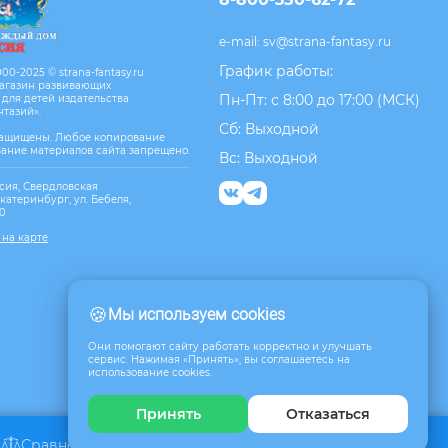
e-mail:
sv@strana-fantasy.ru
График работы:
00-2025 © strana-fantasy.ru
агазин развивающих
Пн-Пт: с 8:00 до 17:00 (МСК)
 для детей издательства
нтазий».
Сб: Выходной
защищены. Любое копирование
вание материалов сайта запрещено.
Вс: Выходной
сия, Свердловская
Екатеринбург, ул. Бебеля,
10
 на карте
🍪
Мы используем cookies
Они помогают сайту работать корректно и улучшать
сервис. Нажимая «Принять», вы соглашаетесь на
использование cookies.
Принять
Отказаться
Сравнение
Избранное
Корзина
0
0
0