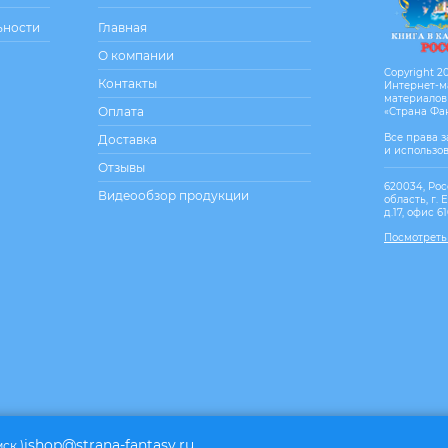
ьности
Главная
О компании
Copyright 20
Контакты
Интернет-м
материалов
Оплата
«Страна Фа
Все права 
Доставка
и использо
Отзывы
620034, Рос
Видеообзор продукции
область, г. 
д.17, офис 6
Посмотреть
ishop@strana-fantasy.ru
мск.)