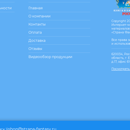
ьности
Главная
О компании
Copyright 20
Контакты
Интернет-м
материалов
Оплата
«Страна Фа
Все права 
Доставка
и использо
Отзывы
620034, Рос
Видеообзор продукции
область, г. 
д.17, офис 6
Посмотреть
ishop@strana-fantasy.ru
мск.)