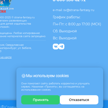
e-mail:
sv@strana-fantasy.ru
График работы:
00-2025 © strana-fantasy.ru
агазин развивающих
Пн-Пт: с 8:00 до 17:00 (МСК)
 для детей издательства
нтазий».
Сб: Выходной
защищены. Любое копирование
вание материалов сайта запрещено.
Вс: Выходной
сия, Свердловская
Екатеринбург, ул. Бебеля,
10
 на карте
🍪
Мы используем cookies
Они помогают сайту работать корректно и улучшать
сервис. Нажимая «Принять», вы соглашаетесь на
использование cookies.
Принять
Отказаться
Сравнение
Избранное
Корзина
0
0
0