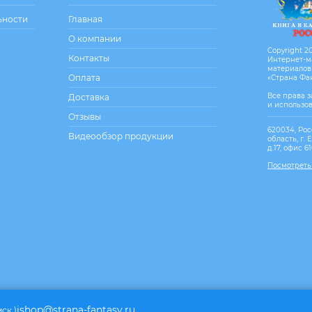
ьности
Главная
О компании
Copyright 20
Контакты
Интернет-м
материалов
Оплата
«Страна Фа
Все права 
Доставка
и использо
Отзывы
620034, Рос
Видеообзор продукции
область, г. 
д.17, офис 6
Посмотреть
ishop@strana-fantasy.ru
мск.)