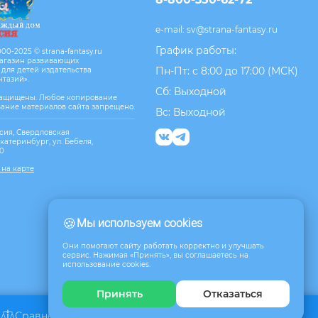
e-mail:
sv@strana-fantasy.ru
График работы:
00-2025 © strana-fantasy.ru
агазин развивающих
Пн-Пт: с 8:00 до 17:00 (МСК)
 для детей издательства
нтазий».
Сб: Выходной
защищены. Любое копирование
вание материалов сайта запрещено.
Вс: Выходной
сия, Свердловская
Екатеринбург, ул. Бебеля,
10
 на карте
🍪
Мы используем cookies
Они помогают сайту работать корректно и улучшать
сервис. Нажимая «Принять», вы соглашаетесь на
использование cookies.
Принять
Отказаться
Сравнение
Избранное
Корзина
0
0
0