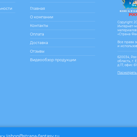
ьности
Главная
О компании
Copyright 20
Контакты
Интернет-м
материалов
Оплата
«Страна Фа
Все права 
Доставка
и использо
Отзывы
620034, Рос
Видеообзор продукции
область, г. 
д.17, офис 6
Посмотреть
ishop@strana-fantasy.ru
мск.)