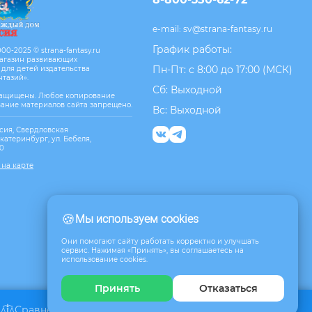
e-mail:
sv@strana-fantasy.ru
График работы:
00-2025 © strana-fantasy.ru
агазин развивающих
Пн-Пт: с 8:00 до 17:00 (МСК)
 для детей издательства
нтазий».
Сб: Выходной
защищены. Любое копирование
вание материалов сайта запрещено.
Вс: Выходной
сия, Свердловская
Екатеринбург, ул. Бебеля,
10
 на карте
🍪
Мы используем cookies
Они помогают сайту работать корректно и улучшать
сервис. Нажимая «Принять», вы соглашаетесь на
использование cookies.
Принять
Отказаться
Сравнение
Избранное
Корзина
0
0
0