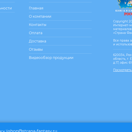
ьности
Главная
О компании
Copyright 20
Контакты
Интернет-м
материалов
Оплата
«Страна Фа
Все права 
Доставка
и использо
Отзывы
620034, Рос
Видеообзор продукции
область, г. 
д.17, офис 6
Посмотреть
ishop@strana-fantasy.ru
мск.)