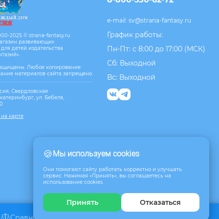
e-mail:
sv@strana-fantasy.ru
График работы:
00-2025 © strana-fantasy.ru
агазин развивающих
Пн-Пт: с 8:00 до 17:00 (МСК)
 для детей издательства
нтазий».
Сб: Выходной
защищены. Любое копирование
вание материалов сайта запрещено.
Вс: Выходной
сия, Свердловская
Екатеринбург, ул. Бебеля,
10
 на карте
🍪
Мы используем cookies
Они помогают сайту работать корректно и улучшать
сервис. Нажимая «Принять», вы соглашаетесь на
использование cookies.
Принять
Отказаться
Сравнение
Избранное
Корзина
0
0
0