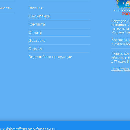
ьности
Главная
О компании
Copyright 20
Контакты
Интернет-м
материалов
Оплата
«Страна Фа
Все права 
Доставка
и использо
Отзывы
620034, Рос
Видеообзор продукции
область, г. 
д.17, офис 6
Посмотреть
ishop@strana-fantasy.ru
мск.)