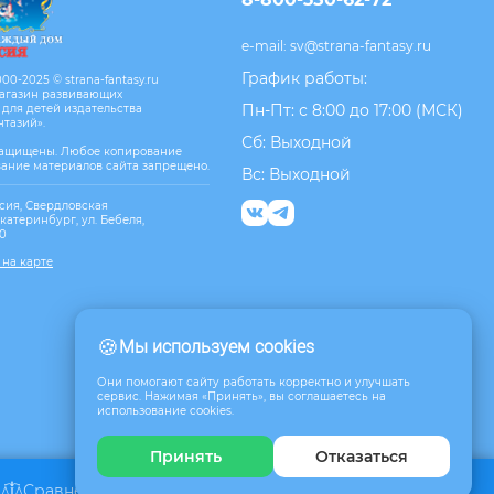
e-mail:
sv@strana-fantasy.ru
График работы:
00-2025 © strana-fantasy.ru
агазин развивающих
Пн-Пт: с 8:00 до 17:00 (МСК)
 для детей издательства
нтазий».
Сб: Выходной
защищены. Любое копирование
вание материалов сайта запрещено.
Вс: Выходной
сия, Свердловская
Екатеринбург, ул. Бебеля,
10
 на карте
🍪
Мы используем cookies
Они помогают сайту работать корректно и улучшать
сервис. Нажимая «Принять», вы соглашаетесь на
использование cookies.
Принять
Отказаться
Сравнение
Избранное
Корзина
0
0
0