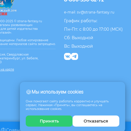
e-mail:
sv@strana-fantasy.ru
График работы:
00-2025 © strana-fantasy.ru
агазин развивающих
Пн-Пт: с 8:00 до 17:00 (МСК)
 для детей издательства
нтазий».
Сб: Выходной
защищены. Любое копирование
вание материалов сайта запрещено.
Вс: Выходной
сия, Свердловская
Екатеринбург, ул. Бебеля,
10
 на карте
🍪
Мы используем cookies
Они помогают сайту работать корректно и улучшать
сервис. Нажимая «Принять», вы соглашаетесь на
использование cookies.
Принять
Отказаться
Сравнение
Избранное
Корзина
0
0
0