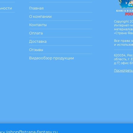
ьности
Главная
О компании
Copyright 20
Контакты
Интернет-м
материалов
Оплата
«Страна Фа
Все права 
Доставка
и использо
Отзывы
620034, Рос
Видеообзор продукции
область, г. 
д.17, офис 6
Посмотреть
ishop@strana-fantasy.ru
мск.)